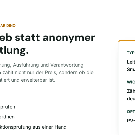
AR DINO
ieb statt anonymer
tlung.
TYP
Lei
anung, Ausführung und Verantwortung
Sma
zählt nicht nur der Preis, sondern ob die
tiert und erweiterbar ist.
WIC
Zäh
deu
 prüfen
OPT
ordnen
PV
tionsprüfung aus einer Hand