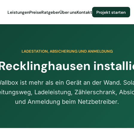
Leistungen
Preise
Ratgeber
Über uns
Kontakt
Projekt starten
LADESTATION, ABSICHERUNG UND ANMELDUNG
Recklinghausen install
allbox ist mehr als ein Gerät an der Wand. Sol
eitungsweg, Ladeleistung, Zählerschrank, Abs
und Anmeldung beim Netzbetreiber.