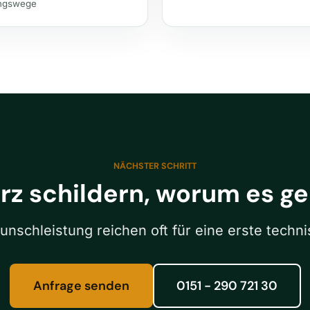
ungswege
NÄCHSTER SCHRITT
rz schildern, worum es ge
unschleistung reichen oft für eine erste techn
Anfrage senden
0151 - 290 721 30