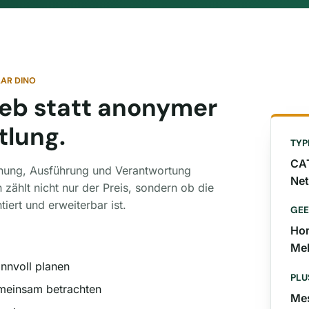
AR DINO
ieb statt anonymer
tlung.
TYP
CAT
anung, Ausführung und Verantwortung
Net
zählt nicht nur der Preis, sondern ob die
tiert und erweiterbar ist.
GEE
Hom
Meh
nnvoll planen
PLU
emeinsam betrachten
Mes