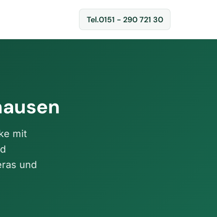
Tel.
0151 - 290 721 30
hausen
ke mit
nd
eras und