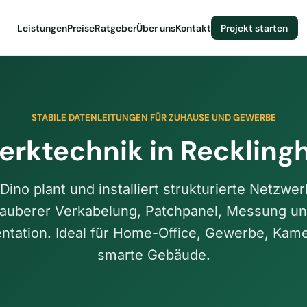
Leistungen
Preise
Ratgeber
Über uns
Kontakt
Projekt starten
STABILE DATENLEITUNGEN FÜR ZUHAUSE UND GEWERBE
erktechnik in Reckling
 Dino plant und installiert strukturierte Netzwer
auberer Verkabelung, Patchpanel, Messung u
tation. Ideal für Home-Office, Gewerbe, Kam
smarte Gebäude.